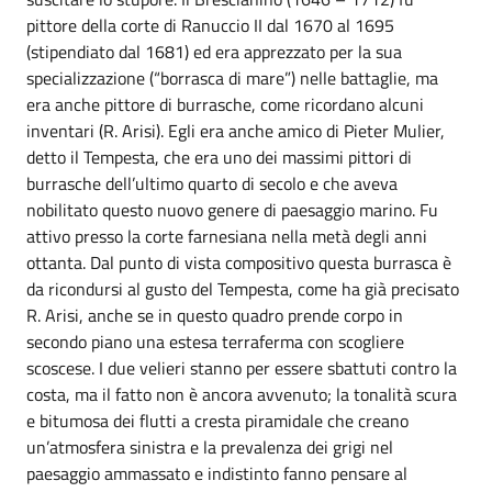
pittore della corte di Ranuccio II dal 1670 al 1695
(stipendiato dal 1681) ed era apprezzato per la sua
specializzazione (“borrasca di mare”) nelle battaglie, ma
era anche pittore di burrasche, come ricordano alcuni
inventari (R. Arisi). Egli era anche amico di Pieter Mulier,
detto il Tempesta, che era uno dei massimi pittori di
burrasche dell’ultimo quarto di secolo e che aveva
nobilitato questo nuovo genere di paesaggio marino. Fu
attivo presso la corte farnesiana nella metà degli anni
ottanta. Dal punto di vista compositivo questa burrasca è
da ricondursi al gusto del Tempesta, come ha già precisato
R. Arisi, anche se in questo quadro prende corpo in
secondo piano una estesa terraferma con scogliere
scoscese. I due velieri stanno per essere sbattuti contro la
costa, ma il fatto non è ancora avvenuto; la tonalità scura
e bitumosa dei flutti a cresta piramidale che creano
un’atmosfera sinistra e la prevalenza dei grigi nel
paesaggio ammassato e indistinto fanno pensare al