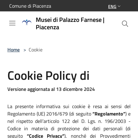
Salta al contenuto principale
Comune di Piacenza
ENG
Musei di Palazzo Farnese |
Piacenza
Home
>
Cookie
Cookie Policy di
Versione aggiornata al 13 dicembre 2024
La presente informativa sui cookie è resa ai sensi del
Regolamento (UE) 2016/679 (di seguito
“Regolamento”
) e
nel rispetto dell’articolo 122 del D. Lgs. n. 196/2003 -
Codice in materia di protezione dei dati personali (di
seguito
“Codice Privacy”
), nonché dei Provvedimenti