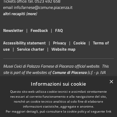
Tickets office: tel. 0523 492 658
email info.farnese@comune.piacenza.it
altri recapiti
(
more
)
Newsletter
|
Feedback
|
FAQ
Accessibility statement
|
Privacy
|
Cookie
|
Terms of
use
|
Service charter
|
Website map
Musei Civici di Palazzo Farnese di Piacenza official website. This
site is part of the websites of
Comune di Piacenza
(c.f. - p. IVA
00229080338)
×
Informazioni sui cookie
Questo sito web utilizza cookie tecnici e assimilati strettamente
necessari al corretto funzionamento e alla navigazione del sito,
nonché un cookie tecnico analitico al solo fine di elaborare
informazioni statistiche, aggregate e anonime.
RSS
Copyright © 2026 • Musei di
Per maggiori dettagli, può consultare la cookie policy al seguente
link
Accessibility
Palazzo Farnese | Piacenza •