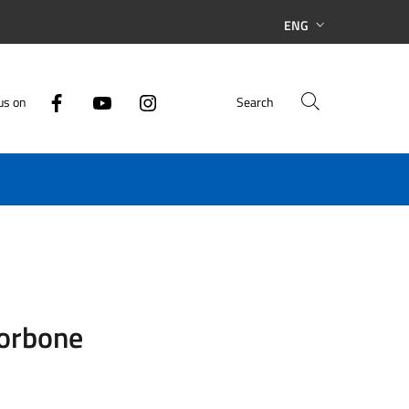
ENG
us on
Search
Borbone