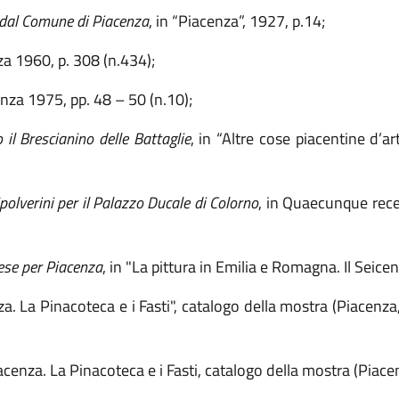
 dal Comune di Piacenza
, in “Piacenza”, 1927, p.14;
za 1960, p. 308
(
n.434
);
enza 1975, pp. 48 – 50
(
n.10
);
 il Brescianino delle Battaglie
, in “Altre cose piacentine d’ar
 Spolverini per il Palazzo Ducale di Colorno
, in
Quaecunque recep
nese per Piacenza
, in "
La pittura in Emilia e Romagna. Il Seicen
nza. La Pinacoteca e i Fasti", catalogo della mostra (Piacenza
iacenza. La Pinacoteca e i Fasti, catalogo della mostra (Piac