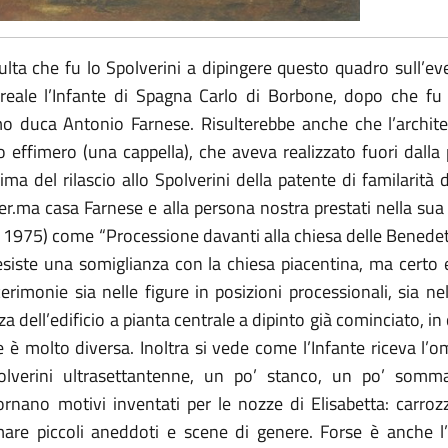
ulta che fu lo Spolverini a dipingere questo quadro sull’ev
reale l’Infante di Spagna Carlo di Borbone, dopo che fu
imo duca Antonio Farnese. Risulterebbe anche che l’archit
to effimero (una cappella), che aveva realizzato fuori dalla
ma del rilascio allo Spolverini della patente di familarità
Ser.ma casa Farnese e alla persona nostra prestati nella sua 
 e 1975) come “Processione davanti alla chiesa delle Benedet
ti esiste una somiglianza con la chiesa piacentina, ma certo
rimonie sia nelle figure in posizioni processionali, sia nell
za dell’edificio a pianta centrale a dipinto già cominciato, i
re è molto diversa. Inoltra si vede come l’Infante riceva l
lverini ultrasettantenne, un po’ stanco, un po’ sommar
rnano motivi inventati per le nozze di Elisabetta: carrozza
mare piccoli aneddoti e scene di genere. Forse è anche l’