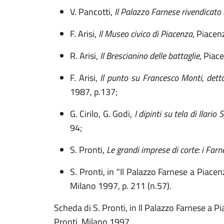
V.
Pancotti,
Il Palazzo Farnese rivendicato
F. Arisi,
Il Museo civico di Piacenza
, Piacen
R. Arisi,
Il Brescianino delle battaglie
, Piac
F.
Arisi,
Il punto su Francesco Monti, detto
1987,
p.137;
G.
Cirilo, G.
Godi,
I dipinti su tela di Ilario
94;
S. Pronti,
Le grandi imprese di corte: i Far
S. Pronti, in "Il Palazzo Farnese a Piace
Milano 1997, p. 211 (n.57).
Scheda di S. Pronti, in Il Palazzo Farnese a P
Pronti, Milano 1997.