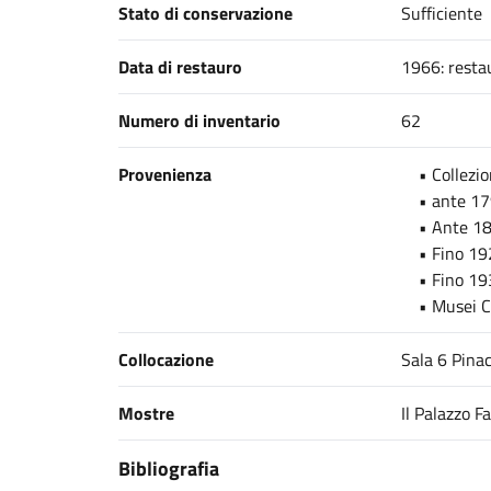
Stato di conservazione
Sufficiente
Data di restauro
1966: restau
Numero di inventario
62
Provenienza
• Collezion
• ante 1799
• Ante 1806
• Fino 192
• Fino 1935
• Musei Civ
Collocazione
Sala 6 Pinac
Mostre
Il Palazzo F
Bibliografia