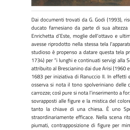
Dai documenti trovati da G. Godi (1993), ris
ducato farnesiano da parte di sua altezza 
Enrichetta d’Este, moglie dell’ottavo e ult
avesse riprodotto nella stessa tela l’appara
studioso è propenso a datare questa tela pri
1734) per “i lunghi e continuati servigi alla 
attribuito al Brescianino dai due Arisi (1960
1683 per iniziativa di Ranuccio II. In effet
osserva si nota il tono spolveriniano delle ce
carrozze; così pure si nota l’inserimento a for
sovrapposti alle figure e la mistica del colo
tanto la chiave di una chiesa. È uno Spo
straordinariamente efficace. Nella scena rito
piumati, contrapposizione di figure per mi