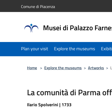
Salta al contenuto principale
Comune di Piacenza
Musei di Palazzo Farne
Plan your visit
Explore the museums
Exibi
Home
>
Explore the museums
>
Artworks
>
L
La comunità di Parma offr
Ilario Spolverini | 1733