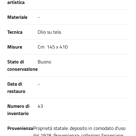
artistica
Materiale
-
Tecnica
Olio su tela
Misure
Cm 145 x 410
Stato di
Buono
conservazione
Data di
-
restauro
Numero di
43
inventario
Provenienza
Proprietà statale: deposito in comodato d'uso
dal 1928. Provenienza: collezioni farnesiane