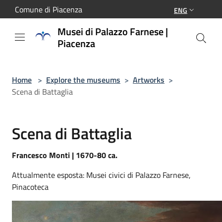
Salta al contenuto principale
Comune di Piacenza
ENG
Musei di Palazzo Farnese |
Piacenza
Home
>
Explore the museums
>
Artworks
>
Scena di Battaglia
Scena di Battaglia
Francesco Monti | 1670-80 ca.
Attualmente esposta: Musei civici di Palazzo Farnese,
Pinacoteca