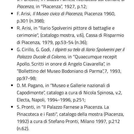
Piacenza
, in “Piacenza”, 1927, p.12;
F. Arisi,
Il Museo civico di Piacenza
, Piacenza 1960,
p.301 (n.398);
R. Arisi, in "Ilario Spolverini pittore di battaglie e
cerimonie", (catalogo mostra, v.6), Cassa di Risparmio
di Piacenza, 1979, pp.53-54 (n.36);
G. Cirillo, G. Godi,
I dipinti su tela di Ilario Spolverini per il
Palazzo Ducale di Colorno
, in “Quaecumque recepit
Apollo. Scritti in onore di Angelo Ciavarella”, in
“Bollettino del Museo Bodoniano di Parma”,7, 1993,
pp.97-98;
D. M. Pagano, in “Museo e Gallerie nazionali di
Capodimonte”, catalogo a cura di Nicola Spinosa, v.2,
Electa, Napoli, 1994-1996, p.251;
S. Pronti, in "Il Palazzo Farnese a Piacenza. La
Pinacoteca e i Fasti", catalogo della mostra (Piacenza,
1992) a cura di Stefano Pronti, Milano 1997, p.212
(n.62).