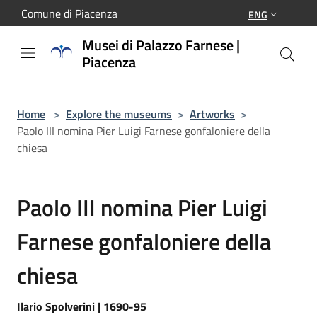
Salta al contenuto principale
Comune di Piacenza
ENG
Musei di Palazzo Farnese |
Piacenza
Home
>
Explore the museums
>
Artworks
>
Paolo III nomina Pier Luigi Farnese gonfaloniere della
chiesa
Paolo III nomina Pier Luigi
Farnese gonfaloniere della
chiesa
Ilario Spolverini | 1690-95