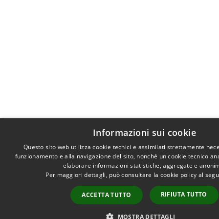
Informazioni sui cookie
Questo sito web utilizza cookie tecnici e assimilati strettamente nece
funzionamento e alla navigazione del sito, nonché un cookie tecnico anali
elaborare informazioni statistiche, aggregate e anoni
Per maggiori dettagli, può consultare la cookie policy al se
RIFIUTA TUTTO
ACCETTA TUTTO
MOSTRA DETTAGLI