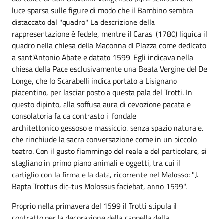
luce sparsa sulle figure di modo che il Bambino sembra
distaccato dal "quadro". La descrizione della
rappresentazione è fedele, mentre il Carasi (1780) liquida il
quadro nella chiesa della Madonna di Piazza come dedicato
a sant'Antonio Abate e datato 1599. Egli indicava nella
chiesa della Pace esclusivamente una Beata Vergine del De
Longe, che lo Scarabelli indica portato a Lisignano
piacentino, per lasciar posto a questa pala del Trotti. In
questo dipinto, alla soffusa aura di devozione pacata e
consolatoria fa da contrasto il fondale
architettonico gessoso e massiccio, senza spazio naturale,
che rinchiude la sacra conversazione come in un piccolo
teatro. Con il gusto fiammingo del reale e del particolare, si
stagliano in primo piano animali e oggetti, tra cui il
cartiglio con la firma e la data, ricorrente nel Malosso: "J.
Bapta Trottus dic-tus Molossus faciebat, anno 1599".
Proprio nella primavera del 1599 il Trotti stipula il
contratto per la decorazione della cappella della