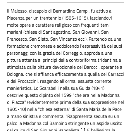
Il Malosso, discepolo di Bernardino Campi, fu attivo a
Piacenza per un trentennio (1585-1615), lasciandovi
molte opere a carattere religioso con frequenti temi
mariani (chiese di Sant'agostino, San Giovanni, San
Francesco, San Sisto, San Vincenzo ecc.). Partendo da una
formazione cremonese e addolcendo l'espressività dei suoi
personaggi con la grazia del Correggio, approda a una
pittura attenta ai principi della controriforma tridentina e
stimolata dalla pittura devozionale del Barocci, operante a
Bologna, che si affianca efficacemente a quella dei Carracci
e dei Procaccini, reagendo all'ormai esausta corrente
manieristica. Lo Scarabelli nella sua Guida (1841)
descrive questo dipinto del 1599 "che era nella Madonna
di Piazza" (evidentemente prima della sua soppressione nel
1805-10) nella "chiesa esterna" di Santa Maria della Pace
a mano sinistra e commenta: "Rappresenta seduta su un
palco la Madonna col Bambino stringente un aspide uscito
dal calice di San Giovanni Vangelista [..]. E bellissima la