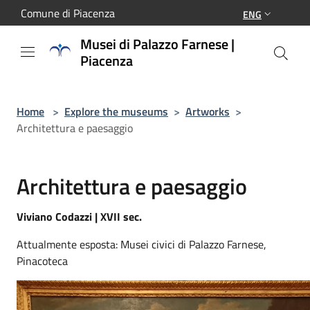
Salta al contenuto principale
Comune di Piacenza
ENG
Musei di Palazzo Farnese |
Piacenza
Home
>
Explore the museums
>
Artworks
>
Architettura e paesaggio
Architettura e paesaggio
Viviano Codazzi | XVII sec.
Attualmente esposta: Musei civici di Palazzo Farnese,
Pinacoteca